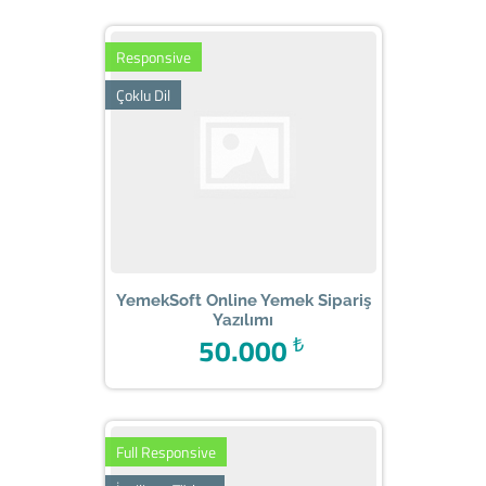
Responsive
Çoklu Dil
YemekSoft Online Yemek Sipariş
Yazılımı
50.000
₺
Full Responsive