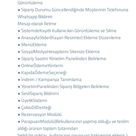
Görüntüleme
● Sipariş Durumu Güncellendiğinde Müşterinin Telefonuna
Whatsapp Bildirim
Mesajı olarak İletme
● SistemdeKayıtlı Kullanıcıları Görüntüleme ve Silme
● AnasayfaSlider(Kayan Resimler) Ekleme Düzenleme
● MenüEkleme
● SosyalMedyaHesaplarını Sitenize Ekleme
● Sipariş Saatini Yönetim Panelinden Belirleme
● OnlineÖdemeYöntemi
● KapıdaÖdemeSeçeneği
● İndirim / Kampanya Tanımlama
● YönetimPanelinden Sipariş Bölgeleri Belirleme
● SesliSipariş Bildirimi
● ÜyelikSistemi
● ÇokluDilDesteği
● Rezervasyon Modülü
● ParapuanModülü(Birkullanıcının yapmış olduğu ve teslim
aldığı ürünün toplam tutarından
belirli bir miktar , kullanıcının parapuan bakiyesine eklenir. )