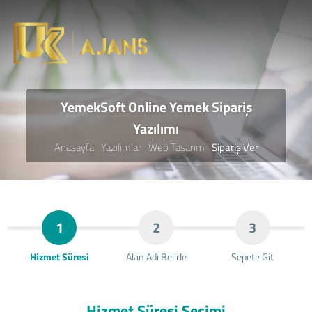
YemekSoft Online Yemek Sipariş
Yazılımı
Anasayfa
Yazılımlar
Web Tasarım
Sipariş Ver
1
2
3
Hizmet Süresi
Alan Adı Belirle
Sepete Git
Hizmet Süresi Seçimi