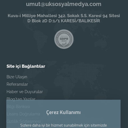
umut@uksosyalmedya.com
Kuva-i Milliye Mahallesi 342. Sokak S.S. Karesi 94 Sitesi
D Blok 2D D:1/1 KARESİ/BALIKESİR
Site içi Bağlantılar
Bize Ulaşın
Referanslar
Haber ve Duyurular
Blog'tan Yazılar
Bilgi Bankası
Çerez Kullanımı
Lisans Doğrulama
Gizlilik Sözleşmesi
Sizlere daha iyi bir hizmet sunabilmek için sitemizde