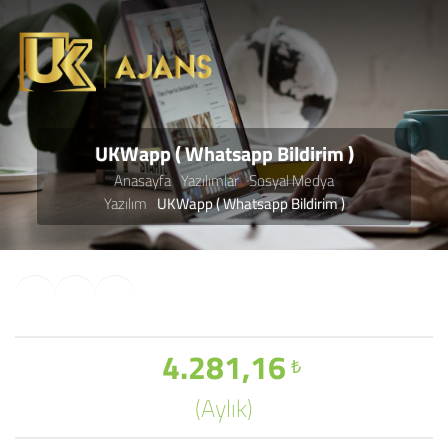
UKWapp ( Whatsapp Bildirim )
Anasayfa
Yazılımlar
Sosyal Medya
Yazılım
UKWapp ( Whatsapp Bildirim )
4.281,16
₺
(Aylık)