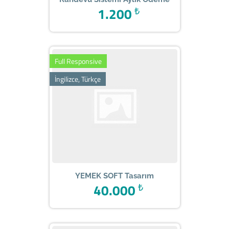
1.200
₺
Full Responsive
İngilizce, Türkçe
YEMEK SOFT Tasarım
40.000
₺