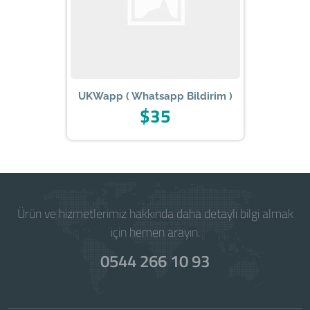
UKWapp ( Whatsapp Bildirim )
$35
Ürün ve hizmetlerimiz hakkında daha detaylı bilgi almak
için hemen arayın.
0544 266 10 93