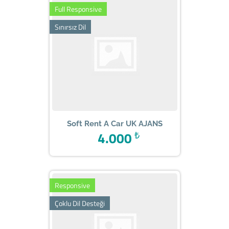
Full Responsive
Sınırsız Dil
Soft Rent A Car UK AJANS
4.000
₺
Responsive
Çoklu Dil Desteği