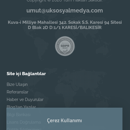
Copyright © 2026 Tüm Hakları Saklıdır.
umut@uksosyalmedya.com
Kuva-i Milliye Mahallesi 342. Sokak S.S. Karesi 94 Sitesi
D Blok 2D D:1/1 KARESİ/BALIKESİR
Site içi Bağlantılar
Bize Ulaşın
Referanslar
Haber ve Duyurular
Blog'tan Yazılar
Bilgi Bankası
Çerez Kullanımı
Lisans Doğrulama
Gizlilik Sözleşmesi