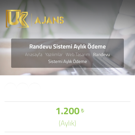
Randevu Sistemi Aylık Ödeme
Anasayfa
Yazılımlar
Web Tasarım
Randevu
Sistemi Aylık Ödeme
1.200
₺
(Aylık)