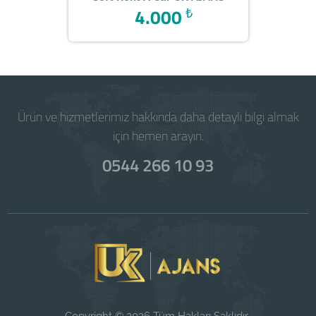
4.000
₺
Ürün ve hizmetlerimiz hakkında daha detaylı bilgi almak
için hemen arayın.
0544 266 10 93