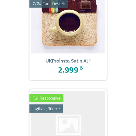
7/24 Canlı Destek
UKProİnsta Satın Al !
2.999
₺
Full Responsive
İngilizce, Türkçe