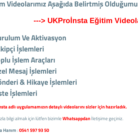
im Videolarımız Aşağıda Belirtmiş Olduğumuz 
---> UKProİnsta Eğitim Videola
urulum Ve Aktivasyon
kipçi İşlemleri
plu İşlem Araçları
zel Mesaj İşlemleri
önderi & Hikaye İşlemleri
ste İşlemleri
sta adlı uygulamamızın detaylı videolarını sizler için hazırladık.
la bilgi almak için lütfen bizimle
Whatsappdan
İletişime geçiniz.
a Hanım
:
0541 597 93 50