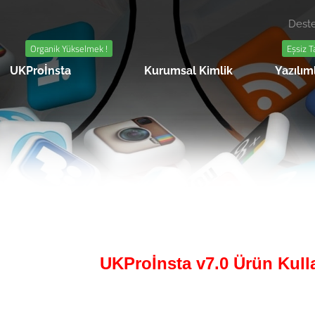
Deste
Organik Yükselmek !
Eşsiz T
UKProİnsta
Kurumsal Kimlik
Yazılım
UKProİnsta v7.0 Ürün Kull