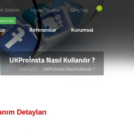
0
k Sistemi
Hesap Oluştur
Giriş Yap
asarımlar
lar
Referanslar
Kurumsal
UKProİnsta Nasıl Kullanılır ?
Anasayfa
UKProİnsta Nasıl Kullanılır ?
anım Detayları