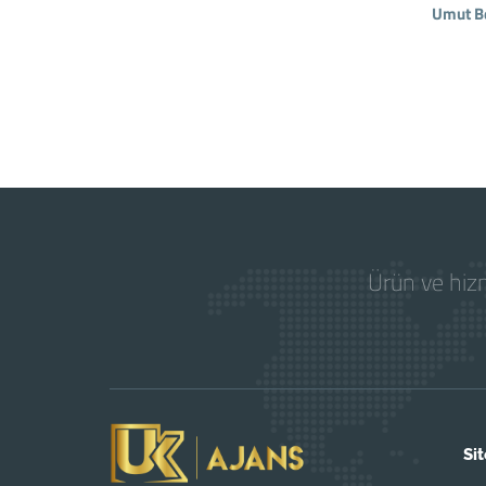
Umut B
Ürün ve hizm
Sit