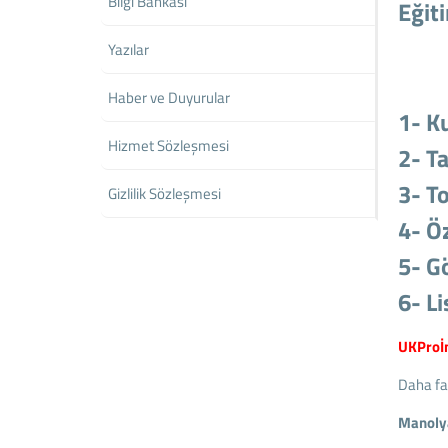
Bilgi Bankası
Eğit
Yazılar
Haber ve Duyurular
1- K
Hizmet Sözleşmesi
2- Ta
3- To
Gizlilik Sözleşmesi
4- Ö
5- G
6- Li
UKProİn
Daha faz
Manoly