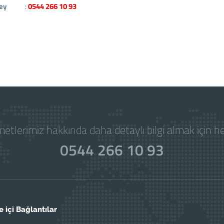
ey
:
0544 266 10 93
etlerimiz hakkında daha detaylı bilgi almak için 
0544 266 10 93
e içi Bağlantılar