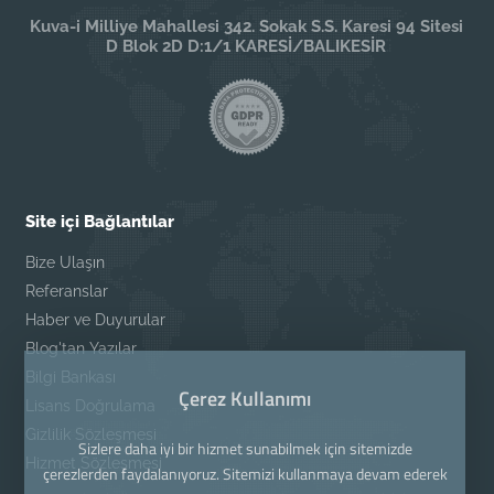
Kuva-i Milliye Mahallesi 342. Sokak S.S. Karesi 94 Sitesi
D Blok 2D D:1/1 KARESİ/BALIKESİR
Site içi Bağlantılar
Bize Ulaşın
Referanslar
Haber ve Duyurular
Blog'tan Yazılar
Bilgi Bankası
Çerez Kullanımı
Lisans Doğrulama
Gizlilik Sözleşmesi
Sizlere daha iyi bir hizmet sunabilmek için sitemizde
Hizmet Sözleşmesi
çerezlerden faydalanıyoruz. Sitemizi kullanmaya devam ederek