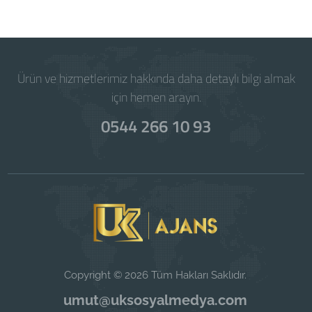
Ürün ve hizmetlerimiz hakkında daha detaylı bilgi almak
için hemen arayın.
0544 266 10 93
Copyright © 2026 Tüm Hakları Saklıdır.
umut@uksosyalmedya.com