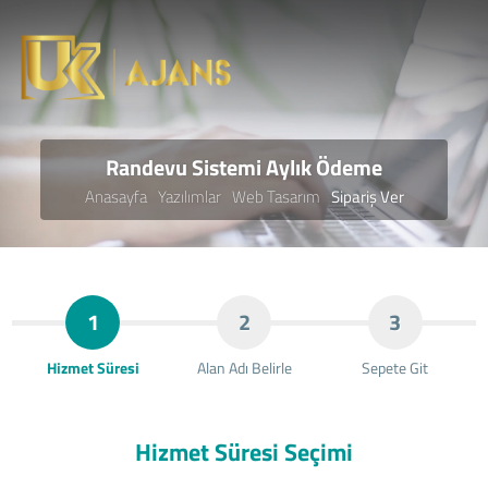
Randevu Sistemi Aylık Ödeme
Anasayfa
Yazılımlar
Web Tasarım
Sipariş Ver
1
2
3
Hizmet Süresi
Alan Adı Belirle
Sepete Git
Hizmet Süresi Seçimi